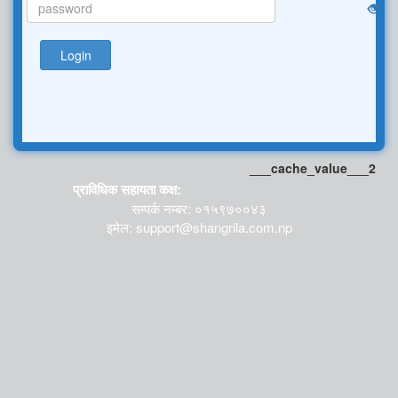
Login
___cache_value___2
प्राविधिक सहायता कक्ष:
सम्पर्क नम्बर: ०१५९७००४३
इमेल: support@shangrila.com.np